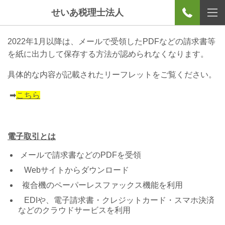
せいあ税理士法人
2022
年
1
月以降は、メールで受領した
PDF
などの請求書等
を紙に出力して保存する方法が認められなくなります。
具体的な内容が記載されたリーフレットをご覧ください。
➡
こちら
電子取引とは
メールで請求書などの
PDF
を受領
Web
サイトからダウンロード
複合機のペーパーレスファックス機能を利用
EDI
や、電子請求書・クレジットカード・スマホ決済
などのクラウドサービスを利用